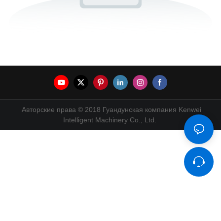
Авторские права © 2018 Гуандунская компания Kenwei
Intelligent Machinery Co., Ltd.