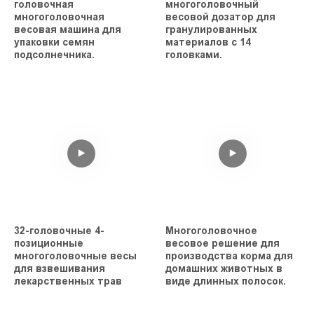
головочная
многоголовочный
многоголовочная
весовой дозатор для
весовая машина для
гранулированных
упаковки семян
материалов с 14
подсолнечника.
головками.
32-головочные 4-
Многоголовочное
позиционные
весовое решение для
многоголовочные весы
производства корма для
для взвешивания
домашних животных в
лекарственных трав
виде длинных полосок.