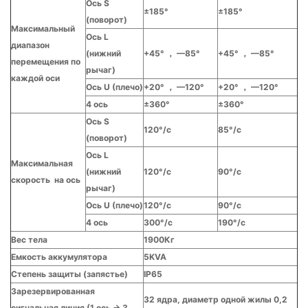
Ось S
±185°
±185°
(поворот)
Максимальный
Ось L
диапазон
(нижний
+45°
，
—85°
+45°
，
—85°
перемещения по
рычаг)
каждой оси
Ось U (плечо)
+20°
，
—120°
+20°
，
—120°
4 ось
±360°
±360°
Ось S
120°/с
85°/с
(поворот)
Ось L
Максимальная
(нижний
120°/с
90°/с
скорость на ось
рычаг)
Ось U (плечо)
120°/с
90°/с
4 ось
300°/с
190°/с
Вес тела
1900Кг
Емкость аккумулятора
5KVA
Степень защиты (запястье)
IP65
Зарезервированная
32 ядра, диаметр одной жилы 0,2
сигнальная линия (1 ось → 3