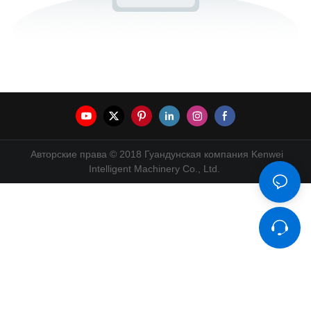
Авторские права © 2018 Гуандунская компания Kenwei
Intelligent Machinery Co., Ltd.