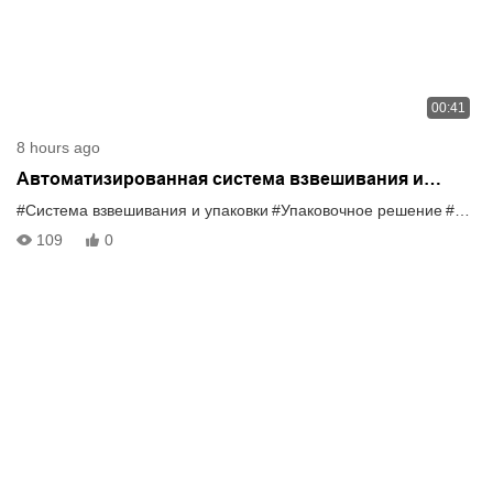
00:41
8 hours ago
Автоматизированная система взвешивания и
упаковки свиной вяленой продукции в мелкой и
#Система взвешивания и упаковки
#Упаковочное решение
#весы
крупногабаритной упаковках.
109
0