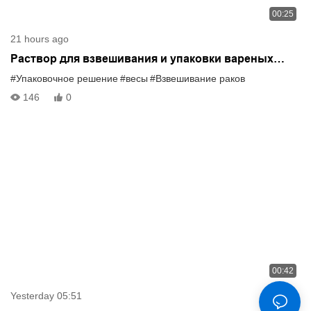
00:25
21 hours ago
Раствор для взвешивания и упаковки вареных
раков
#Упаковочное решение
#весы
#Взвешивание раков
146
0
00:42
Yesterday 05:51