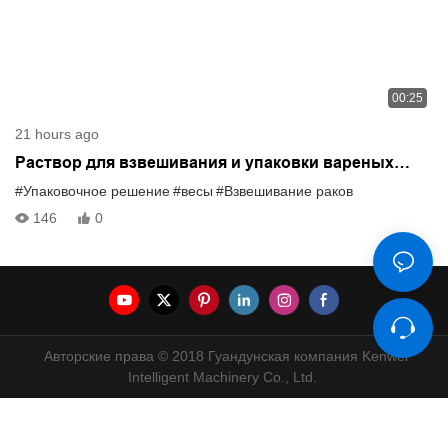
00:25
21 hours ago
Раствор для взвешивания и упаковки вареных
раков
#Упаковочное решение
#весы
#Взвешивание раков
146
0
Авторские права © 2018 Гуандунская компания Kenwei
Intelligent Machinery Co., Ltd.