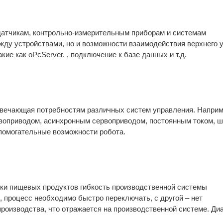
атчикам, контрольно-измерительным приборам и системам
жду устройствами, но и возможности взаимодействия верхнего 
кие как oPcServer. , подключение к базе данных и т.д.
отвечающая потребностям различных систем управления. Наприм
воприводом, асинхронным сервоприводом, постоянным током, 
вспомогательные возможности робота.
вки пищевых продуктов гибкость производственной системы
, процесс необходимо быстро переключать, с другой – нет
роизводства, что отражается на производственной системе. Ди