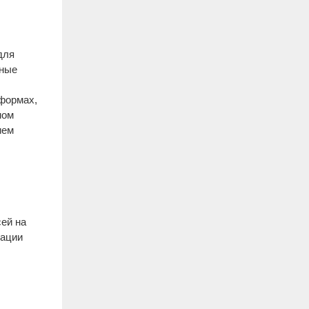
для
чные
 формах,
ном
ием
ей на
зации