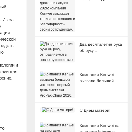
лодок 2026: компания
мый
Kenwei выражает
я
теплые пожелания и
. Из-за
благодарность своим
х
сотрудникам.
зации
гической
Два десятилетия рука
редств
об руку,
ью
отправляемся в новое
путешествие.
нологии и
ании для
Компания Kenwei
рение,
вызвала большой
интерес в первый
день выставки ProPak
China 2026.
С Днём матери!
Компания Kenwei на
то
выставке Interpack