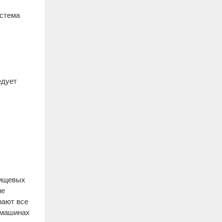
истема
едует
пищевых
ие
рают все
 машинах