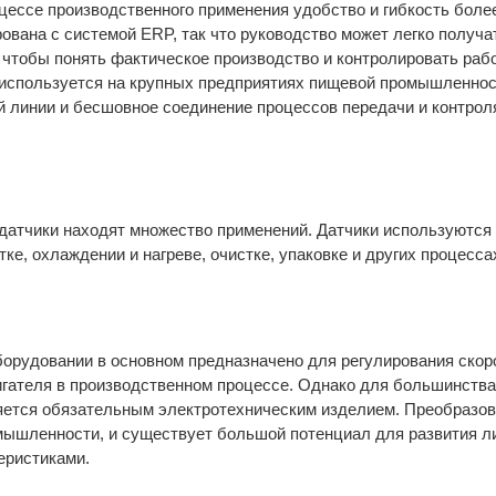
цессе производственного применения удобство и гибкость боле
вана с системой ERP, так что руководство может легко получа
чтобы понять фактическое производство и контролировать раб
о используется на крупных предприятиях пищевой промышленнос
й линии и бесшовное соединение процессов передачи и контрол
атчики находят множество применений. Датчики используются
ке, охлаждении и нагреве, очистке, упаковке и других процесса
орудовании в основном предназначено для регулирования скор
игателя в производственном процессе. Однако для большинства
яется обязательным электротехническим изделием. Преобразо
мышленности, и существует большой потенциал для развития л
еристиками.