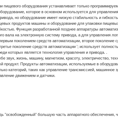
ции пищевого оборудования устанавливает только программируе
борудование, которое в основном используется для управлени
ивода, но оборудование имеет низкую стабильность и гибкость
пищевых продуктов машины и оборудование для упаковки пищевы
бкостью. Функция разработанной позднее аппаратуры автомати
го вала на электронную систему привода, а для управления ло
первым поколением средств автоматизации, второе поколение с
третье поколение средств автоматизации '; использует полност
еди которых является технология управления и привода. .
 звук, жизнь, машину, магнетизм, красоту, электричество, тех
ый продукт. Продукты автоматизации, используемые в оборудов
ко категорий, таких как управление трансмиссией, машинное з
авление движением и датчики.
дь "освобожденный" большую часть аппаратного обеспечения, ч