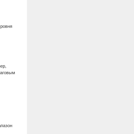
уровня
ер,
шаговым
апазон