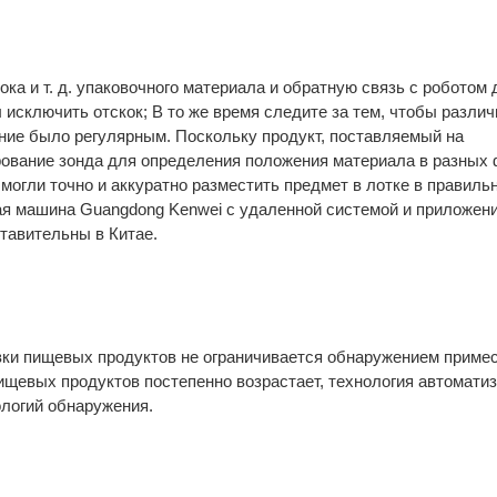
ка и т. д. упаковочного материала и обратную связь с роботом 
исключить отскок; В то же время следите за тем, чтобы разли
ние было регулярным. Поскольку продукт, поставляемый на
рование зонда для определения положения материала в разных
 могли точно и аккуратно разместить предмет в лотке в правиль
ая машина Guangdong Kenwei с удаленной системой и приложен
тавительны в Китае.
вки пищевых продуктов не ограничивается обнаружением примес
ищевых продуктов постепенно возрастает, технология автомати
ологий обнаружения.