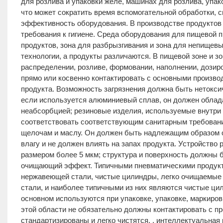
для розлива и упаковки желе, машинах для розлива, упа
что может сократить время вспомогательной обработки, 
эффективность оборудования. В производстве продуктов
требования к гигиене. Среда оборудования для пищевой 
продуктов, зона для разбрызгивания и зона для непищев
технологии, а продукты различаются. В пищевой зоне и з
распределении, розливе, формовании, наполнении, дозиро
прямо или косвенно контактировать с основными произво
продукта. Возможность загрязнения должна быть нетокси
если используется алюминиевый сплав, он должен облад
неабсорбцией; резиновые изделия, используемые внутри к
соответствовать соответствующим санитарным требования
щелочам и маслу. Он должен быть надлежащим образом о
влагу и не должен влиять на запах продукта. Устройство
размером более 5 мкм; структура и поверхность должны 
очищающий эффект. Типичными пневматическими продукта
нержавеющей стали, чистые цилиндры, легко очищаемые 
стали, и наиболее типичными из них являются чистые ци
основном используются при упаковке, упаковке, маркировк
этой области не обязательно должны контактировать с п
стандартизированы и легко чистятся. , интеллектуальная и