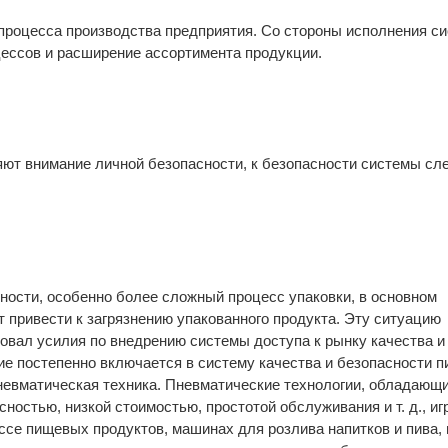
оцесса производства предприятия. Со стороны исполнения с
ессов и расширение ассортимента продукции.
ют внимание личной безопасности, к безопасности системы сл
ости, особенно более сложный процесс упаковки, в основном
 привести к загрязнению упакованного продукта. Эту ситуацию
овал усилия по внедрению системы доступа к рынку качества и
ие постепенно включается в систему качества и безопасности 
невматическая техника. Пневматические технологии, обладающ
ностью, низкой стоимостью, простотой обслуживания и т. д., иг
ссе пищевых продуктов, машинах для розлива напитков и пива,