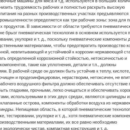
ковочные машины для мяса и т.д. используются в больших колич
снизить трудоемкость рабочих и полностью раскрыть высокую
 питания на разных производственных участках предъявляются
промышленности определяется как три рабочие зоны: зона для 
ых продуктов. В зависимости от области требуются пневматичес
оне брызг пневматическая технология в основном используется 
вании, укупорке и т. д., поскольку пневматические компоненты
дственными материалами, чтобы предотвратить производство к
чной, невпитывающей и устойчивой к коррозии нержавеющей ст
ать определенной коррозионной стойкостью, нетоксичностью и
омпонентов, такие как уплотнения, детали и т.п., должны
м. В рабочей среде он должен быть устойчив к теплу, кислоте,
чищен и продезинфицирован, нерастворим, нетоксичен, не впи
 рабочего воздушного фильтра должно обеспечивать отсутствие
быть гладкими, прочными, легко очищаться и обеспечивать хор
ми, используемыми в этих двух средах, являются цилиндры и
клапанные острова, компоненты обработки воздуха из нержав
линдры. Непищевая область, в которой пневматические технолог
е, тестировании, укупорке и т. д., хотя пневматические компоне
роизводственными материалами, их все равно необходимо
 экологически чистая, компактная конструкция и т. д.