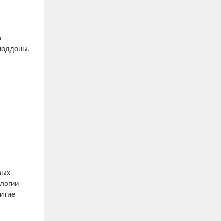
о
 поддоны,
вых
логии
витие