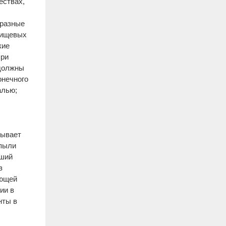
ествах,
 разные
пищевых
кие
при
 должны
онечного
алью;
тывает
 пыли
оший
з
еющей
ии в
нты в