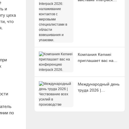
е
2026: налаживание
ть и
контактов с мировыми
оту цеха
специалистами в
ти, что
области взвешивания
я.
и упаковки.
Компания Kenwei
 при
приглашает вас на
х
конференцию
interpack 2026.
Международный день
труда 2026 |
ости
Чествование всех
усилий в
ватель
производстве
инии по