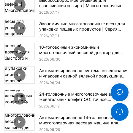
Высокоскоростное решение для
взвешивания зефира | Многоголовочные
весы для производства конфет
2026
07
17
Экономичные многоголовочные весы для
упаковки пищевых продуктов | Серия
Kenwei II
2026
07
11
10-головочный экономичный
многоголовочный весовой дозатор для
быстрого и точного взвешивания
2026
06
30
гранулированных материалов.
Автоматизированная система взвешивания
и упаковки свиной вяленой продукции в
мелкой и крупногабаритной упаковках.
2026
06
24
24-головочные многоголовочные весы для
жевательных конфет QQ: точное,
бережное и эффективное взвешивание.
2026
06
12
Автоматизированная 14-головочная
многоголовочная весовая машина для
упаковки семян подсолнечника.
2026
05
28