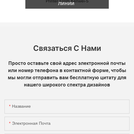
линии
И другие
Оборудование.
Следующие продукты не
применимы: бутылки, банки,
с указанием грубого
бумага и прочее
неровные
Связаться С Нами
предметы.
Просто оставьте свой адрес электронной почты
или номер телефона в контактной форме, чтобы
мы могли отправить вам бесплатную цитату для
нашего широкого спектра дизайнов
Название
Электронная Почта