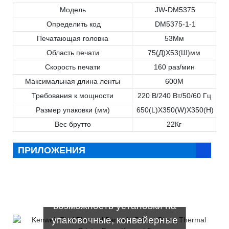
Модель
JW-DM5375
Определить код
DM5375-1-1
Печатающая головка
53Мм
Область печати
75(Д)X53(Ш)мм
Скорость печати
160 раз/мин
Максимальная длина ленты
600М
Требования к мощности
220 В/240 Вт/50/60 Гц
Размер упаковки (мм)
650(L)X350(W)X350(H)
Он подходит
Вес брутто
22Кг
для разнообразие гладкой
гибкой упаковочной пленки,
ПРИЛОЖЕНИЯ
PE, PVE, алюминиевой
фольги,
этикетки и гладкая бумага
возможность установки на
упаковочные, конвейерные