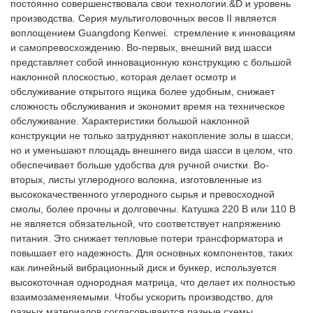
постоянно совершенствовала свои технологии.&D и уровень
производства. Серия мультиголовочных весов II является
воплощением Guangdong Kenwei. стремление к инновациям
и самопревосхождению. Во-первых, внешний вид шасси
представляет собой инновационную конструкцию с большой
наклонной плоскостью, которая делает осмотр и
обслуживание открытого ящика более удобным, снижает
сложность обслуживания и экономит время на техническое
обслуживание. Характеристики большой наклонной
конструкции не только затрудняют накопление золы в шасси,
но и уменьшают площадь внешнего вида шасси в целом, что
обеспечивает больше удобства для ручной очистки. Во-
вторых, листы углеродного волокна, изготовленные из
высококачественного углеродного сырья и превосходной
смолы, более прочны и долговечны. Катушка 220 В или 110 В
не является обязательной, что соответствует напряжению
питания. Это снижает тепловые потери трансформатора и
повышает его надежность. Для основных компонентов, таких
как линейный вибрационный диск и бункер, используется
высокоточная однородная матрица, что делает их полностью
взаимозаменяемыми. Чтобы ускорить производство, для
разных материалов согласовываются разные схемы