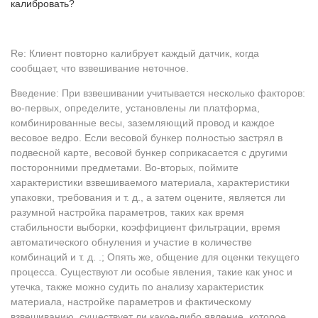
калибровать?
Re: Клиент повторно калибрует каждый датчик, когда
сообщает, что взвешивание неточное.
Введение: При взвешивании учитывается несколько факторов:
во-первых, определите, установлены ли платформа,
комбинированные весы, заземляющий провод и каждое
весовое ведро. Если весовой бункер полностью застрял в
подвесной карте, весовой бункер соприкасается с другими
посторонними предметами. Во-вторых, поймите
характеристики взвешиваемого материала, характеристики
упаковки, требования и т. д., а затем оцените, является ли
разумной настройка параметров, таких как время
стабильности выборки, коэффициент фильтрации, время
автоматического обнуления и участие в количестве
комбинаций и т. д. .; Опять же, общение для оценки текущего
процесса. Существуют ли особые явления, такие как унос и
утечка, также можно судить по анализу характеристик
материала, настройке параметров и фактическому
взвешиванию, существует ли какое-либо явление, которое