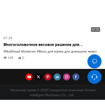
01:22
07-29
Многоголовочное весовое решение для
производства корма для домашних животных в
#Multihead Wosterser
#Весы для корма для домашних животных
виде длинных полосок.
145
0
Авторские права © 2018 Гуандунская компания Kenwei
Intelligent Machinery Co., Ltd.