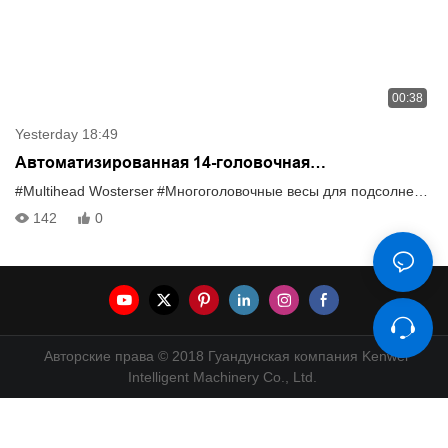
00:38
Yesterday 18:49
Автоматизированная 14-головочная
многоголовочная весовая машина для упаковки
#Multihead Wosterser
#Многоголовочные весы для подсолнечника
семян подсолнечника.
142
0
Авторские права © 2018 Гуандунская компания Kenwei
Intelligent Machinery Co., Ltd.