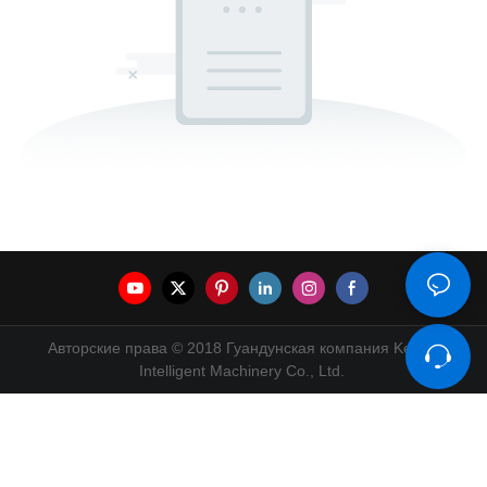
Авторские права © 2018 Гуандунская компания Kenwei
Intelligent Machinery Co., Ltd.