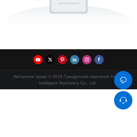
Авторские права © 2018 Гуандунская компания Kenwei
Intelligent Machinery Co., Ltd.