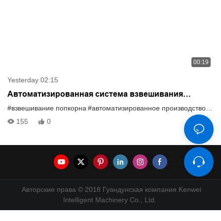
00:19
Yesterday 02:15
Автоматизированная система взвешивания
попкорна с многоголовочным весовым дозатором
#взвешивание попкорна
#автоматизированное производство закусок
для эффективного производства закусок.
155
0
Описание:
Авторские права © 2018 Гуандунская компания Kenwei
Intelligent Machinery Co., Ltd.