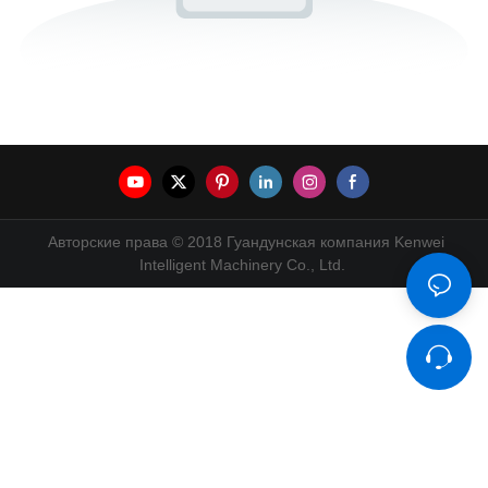
Авторские права © 2018 Гуандунская компания Kenwei
Intelligent Machinery Co., Ltd.