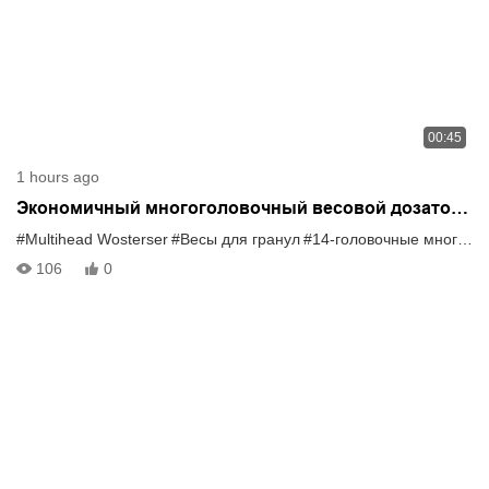
00:45
1 hours ago
Экономичный многоголовочный весовой дозатор
для гранулированных материалов с 14 головками.
#Multihead Wosterser
#Весы для гранул
#14-головочные многоголовочные весы
106
0