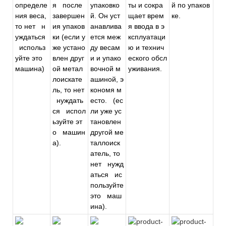
определе
я
после
упаковко
ты и сокра
й по упаков
ния веса,
завершен
й. Он уст
щает врем
ке.
то нет
н
ия упаков
анавлива
я ввода в э
уждаться
ки (если у
ется меж
ксплуатаци
использ
же устано
ду весам
ю и технич
уйте это
влен друг
и и упако
еского обсл
машина)
ой метал
вочной м
уживания.
лоискате
ашиной, э
ль, то нет
кономя м
нуждать
есто.
(ес
ся
испол
ли уже ус
ьзуйте эт
тановлен
о
машин
другой ме
а).
таллоиск
атель, то
нет
нужд
аться
ис
пользуйте
это
маш
ина).