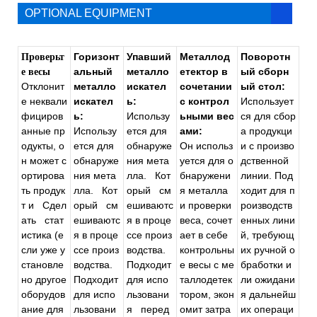
OPTIONAL EQUIPMENT
Горизонт
Упавший
Металлод
Поворотн
Проверьт
альный
металло
етектор в
ый сборн
е весы
Отклонит
металло
искател
сочетании
ый стол:
е неквали
искател
ь:
с контрол
Использует
фициров
ь:
Использу
ьными вес
ся для сбор
анные пр
Использу
ется для
ами:
а продукци
одукты, о
ется для
обнаруже
Он использ
и с произво
н может с
обнаруже
ния мета
уется для о
дственной
ортирова
ния мета
лла.
Кот
бнаружени
линии. Под
ть продук
лла.
Кот
орый
см
я металла
ходит для п
т и
Сдел
орый
см
ешиваютс
и проверки
роизводств
ать
стат
ешиваютс
я в проце
веса, сочет
енных лини
истика (е
я в проце
ссе произ
ает в себе
й, требующ
сли уже у
ссе произ
водства.
контрольны
их ручной о
становле
водства.
Подходит
е весы с ме
бработки и
но другое
Подходит
для испо
таллодетек
ли ожидани
оборудов
для испо
льзовани
тором, экон
я дальнейш
ание для
льзовани
я
перед
омит затра
их операци