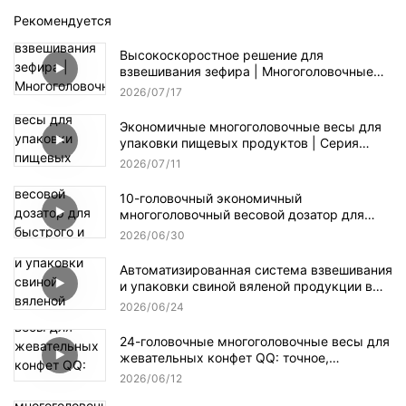
Рекомендуется
Высокоскоростное решение для
взвешивания зефира | Многоголовочные
весы для производства конфет
2026
07
17
Экономичные многоголовочные весы для
упаковки пищевых продуктов | Серия
Kenwei II
2026
07
11
10-головочный экономичный
многоголовочный весовой дозатор для
быстрого и точного взвешивания
2026
06
30
гранулированных материалов.
Автоматизированная система взвешивания
и упаковки свиной вяленой продукции в
мелкой и крупногабаритной упаковках.
2026
06
24
24-головочные многоголовочные весы для
жевательных конфет QQ: точное,
бережное и эффективное взвешивание.
2026
06
12