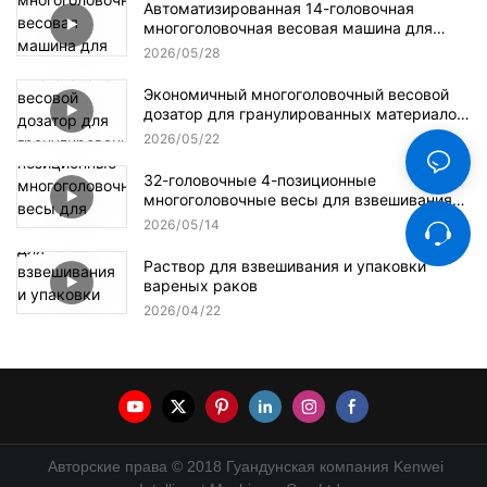
Автоматизированная 14-головочная
многоголовочная весовая машина для
упаковки семян подсолнечника.
2026
05
28
Экономичный многоголовочный весовой
дозатор для гранулированных материалов
с 14 головками.
2026
05
22
32-головочные 4-позиционные
многоголовочные весы для взвешивания
лекарственных трав
2026
05
14
Раствор для взвешивания и упаковки
вареных раков
2026
04
22
Авторские права © 2018 Гуандунская компания Kenwei