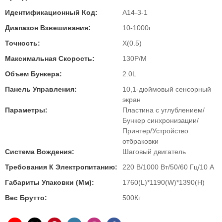
Идентификационный Код:
A14-3-1
Диапазон Взвешивания:
10-1000г
Точность:
X(0.5)
Максимальная Скорость:
130P/M
Объем Бункера:
2.0L
Панель Управления:
10,1-дюймовый сенсорный
экран
Параметры:
Пластина с углублением/
Бункер синхронизации/
Принтер/Устройство
отбраковки
Система Вождения:
Шаговый двигатель
Требования К Электропитанию:
220 В/1000 Вт/50/60 Гц/10 А
Габариты Упаковки (мм):
1760(L)*1190(W)*1390(H)
Вес Брутто:
500Кг