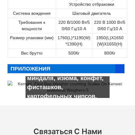
Устройство отбраковки
Система вождения
Шаговый двигатель
Требования к
220 В/1000 Вт/5
220 В 1000 Вт/5
мощности
0/60 Гц/10 А
0/60 Гц/10 А
Размер упаковки (мм)
1760(L)*1190(W)
1950(L)X1650
*1390(H)
(W)X1650(H)
Это’Подходит для
Вес брутто
500Кг
800Кг
взвешивания семян,
ПРИЛОЖЕНИЯ
арахисов, орехов,
миндаля, изюма, конфет,
фисташков,
картофельных чипсов,
пельмени и других гранул,
листа, полоса, круглой
формы.
Связаться С Нами