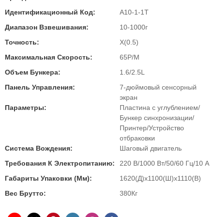
Идентификационный Код:
A10-1-1T
Диапазон Взвешивания:
10-1000г
Точность:
X(0.5)
Максимальная Скорость:
65P/M
Объем Бункера:
1.6/2.5L
Панель Управления:
7-дюймовый сенсорный
экран
Параметры:
Пластина с углублением/
Бункер синхронизации/
Принтер/Устройство
отбраковки
Система Вождения:
Шаговый двигатель
Требования К Электропитанию:
220 В/1000 Вт/50/60 Гц/10 А
Габариты Упаковки (мм):
1620(Д)x1100(Ш)x1110(В)
Вес Брутто:
380Кг