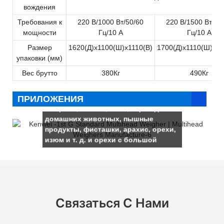
вождения
Требования к
220 В/1000 Вт/50/60
220 В/1500 Вт/50
мощности
Гц/10 А
Гц/10 А
Размер
1620(Д)x1100(Ш)x1110(В)
1700(Д)x1110(Ш)x11
упаковки (мм)
Вес брутто
380Кг
490Кг
Он подходит для взвешивания
продуктов для досуга, таких как
ПРИЛОЖЕНИЯ
конфеты, семена, желе, корма для
домашних животных, пышные
продукты, фисташки, арахис, орехи,
изюм и т. д. и орехи с большой
скорлупой, фурнитура, сухофрукты,
замороженные продукты, закуски,
фрикадельки и так далее.
Связаться С Нами